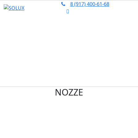
8 (917) 400‑61‑68
Главная
Каталог
Обручальные кольца
NOZZE
NOZZE 335W