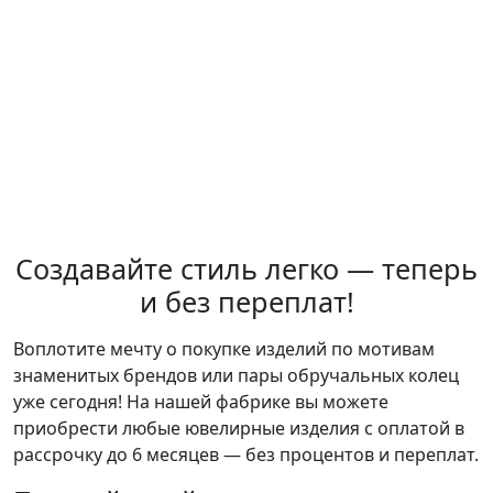
Изготовление прототипа изделия из пластика за
дополнительную стоимость
Любой цвет золота 585/750/958 (желтое, розовое,
белое, красное), а так же платина, палладий и
серебро по запросу
Подарочная упаковка из премиальных
материалов
Геммологические сертификаты (GIA / МГУ / МГЛ)
по запросу
Пожизненная гарантия на украшения
Создавайте стиль легко — теперь
Консультации по стилю и уходу от ювелира
и без переплат!
Идеальная геометрия и вес каждого украшения
Срочное изготовление украшений от 10
календарных дней
Воплотите мечту о покупке изделий по мотивам
знаменитых брендов или пары обручальных колец
уже сегодня! На нашей фабрике вы можете
приобрести любые ювелирные изделия с оплатой в
рассрочку до 6 месяцев — без процентов и переплат.