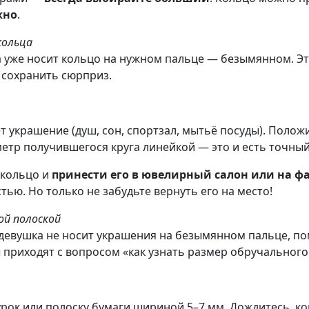
жно
.
кольца
 уже носит кольцо на нужном пальце — безымянном. Это
 сохранить сюрприз.
 украшение (душ, сон, спортзал, мытьё посуды). Положи
метр получившегося круга линейкой — это и есть точны
кольцо и
принести его в ювелирный салон или на ф
ью. Но только не забудьте вернуть его на место!
ой полоской
и девушка не носит украшения на безымянном пальце, п
 приходят с вопросом «как узнать размер обручального
рок или полоску бумаги шириной 5–7 мм. Дождитесь, ког