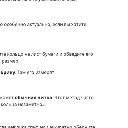
 особенно актуально, если вы хотите
те кольцо на лист бумаги и обведите его
й размер.
абрику
. Там его измерят
оможет
обычная нитка
. Этот метод часто
 кольца незаметно».
да девушка спит, или аккуратно оберните